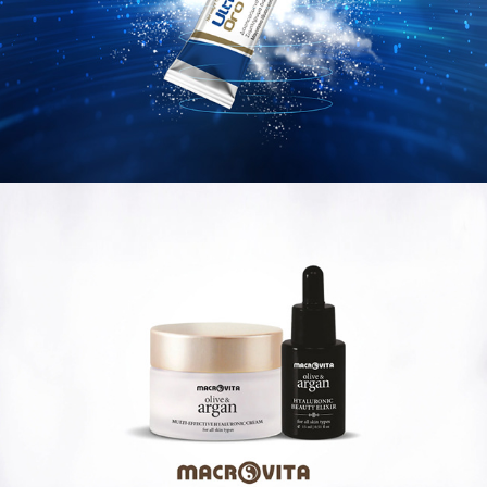
UltraMag Oro // TV Spot