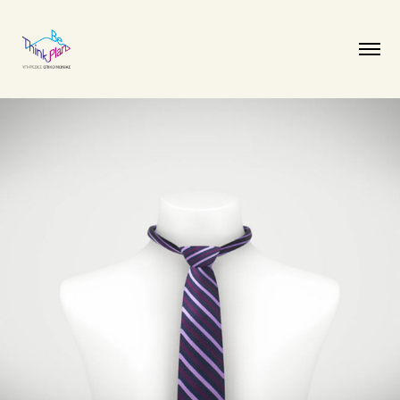
Trachisan // TV Spot