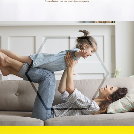
Olive & Argan // TV Spot
anaBIOsis // Palliative Care Video