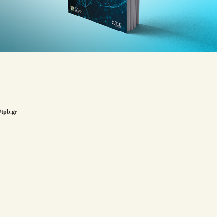
Σφεε // Annual Report
@tpb.gr