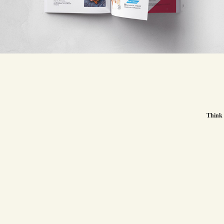
Health N Vita // Έκδοσεις
Think 